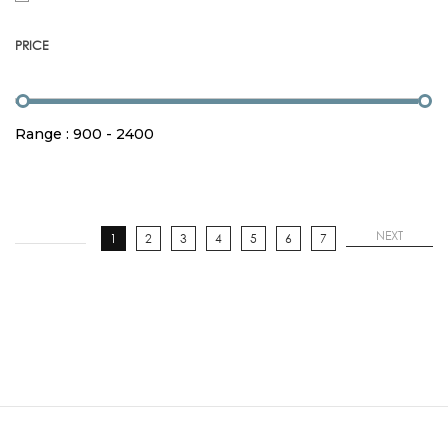
PRICE
Range :
900
-
2400
NEXT
1
2
3
4
5
6
7