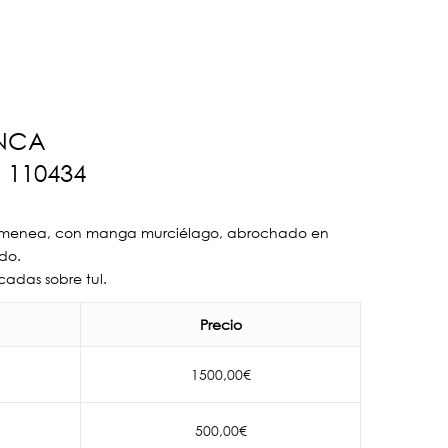
NCA
110434
himenea, con manga murciélago, abrochado en
do.
icadas sobre tul.
Precio
1500,00
€
500,00
€